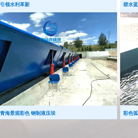
利革新
碧水蓝天间 
观彩色 钢制液压坝
彩色弧形新型