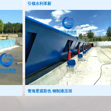
引领水利革新
碧水蓝
青海景观彩色 钢制液压坝
彩色弧